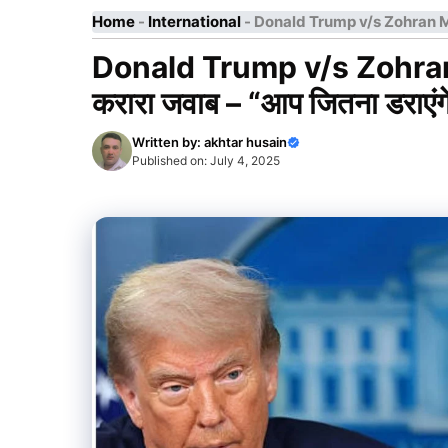
Home
-
International
-
Donald Trump v/s Zohran Mamdani 
Donald Trump v/s Zohran M
करारा जवाब – “आप जितना डराएंगे, म
Written by:
akhtar husain
Published on:
July 4, 2025