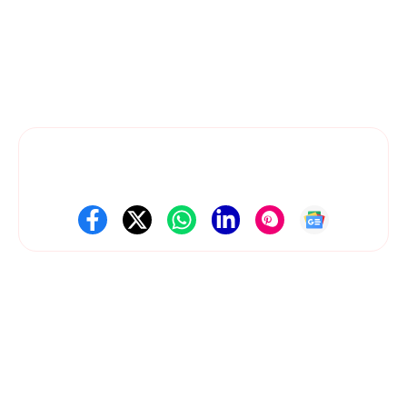
News Dil Se Bharat
एक भरोसेमंद डिजिटल न्यूज़ प्लेटफ़ॉर्म है, जहाँ हम राजनीति,
तकनीक, मनोरंजन, खेल, बिज़नेस और राष्ट्रीय-अंतरराष्ट्रीय खबरों को सटीक और
स्पष्ट रूप में पेश करते हैं। हमारी कोशिश है कि हर ज़रूरी जानकारी आपको तेज़, सरल
और सही तरीके से मिले।
Follow Us On Social Media
Get Latest Update
About Us
Contact Us
Disclaimer
Privacy policy
Terms and Conditions