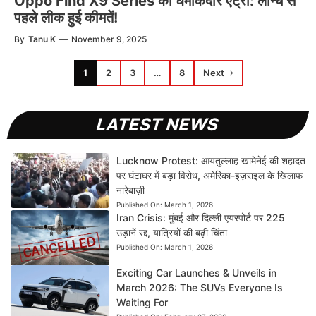
Oppo Find X9 Series की धमाकेदार एंट्री: लॉन्च से
पहले लीक हुई कीमतें!
By
Tanu K
—
November 9, 2025
1
2
3
…
8
Next
LATEST NEWS
Lucknow Protest: आयतुल्लाह खामेनेई की शहादत
पर घंटाघर में बड़ा विरोध, अमेरिका-इज़राइल के खिलाफ
नारेबाज़ी
Published On:
March 1, 2026
Iran Crisis: मुंबई और दिल्ली एयरपोर्ट पर 225
उड़ानें रद्द, यात्रियों की बढ़ी चिंता
Published On:
March 1, 2026
Exciting Car Launches & Unveils in
March 2026: The SUVs Everyone Is
Waiting For