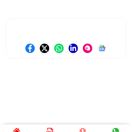
तकनीक, मनोरंजन, खेल, बिज़नेस और राष्ट्रीय-अंतरराष्ट्रीय खबरों को सटीक और
स्पष्ट रूप में पेश करते हैं। हमारी कोशिश है कि हर ज़रूरी जानकारी आपको तेज़, सरल
और सही तरीके से मिले।
Follow Us On Social Media
Get Latest Update
About Us
Contact Us
Disclaimer
Privacy policy
Terms and Conditions
© 2025 News Dil Se Bharat • All rights reserved