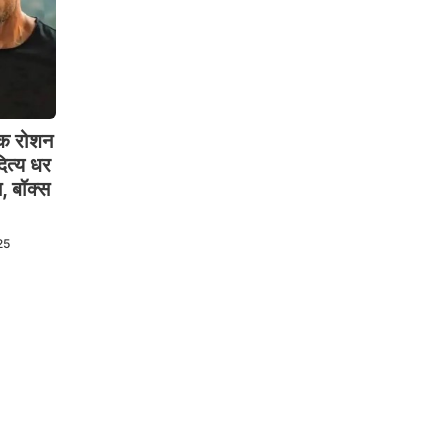
 रोशन
त्य धर
न, बॉक्स
25