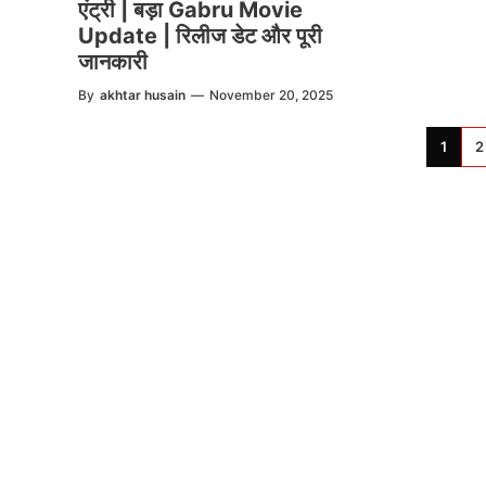
एंट्री | बड़ा Gabru Movie
Update | रिलीज डेट और पूरी
जानकारी
By
akhtar husain
—
November 20, 2025
1
2
News Dil Se Bharat
एक भरोसेमंद डिजिटल न्यूज़ प्लेटफ़ॉर्म है,
जहाँ हम राजनीति, तकनीक, मनोरंजन, खेल, बिज़नेस और राष्ट्रीय-
अंतरराष्ट्रीय खबरों को सटीक और स्पष्ट रूप में पेश करते हैं। हमारी
कोशिश है कि हर ज़रूरी जानकारी आपको तेज़, सरल और सही तरीके
से मिले।