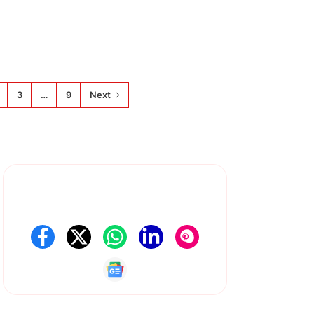
3
…
9
Next
About Us
Follow Us On Social Media
Contact Us
Get Latest Update
Disclaimer
Privacy poli
Terms and C