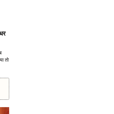
 धर
ब
 या तो