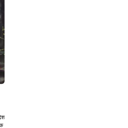
देश
िक