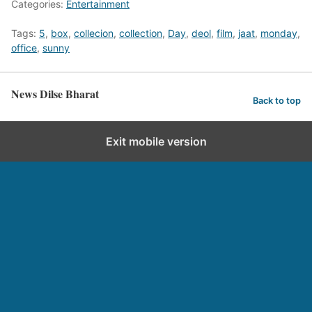
Categories:
Entertainment
Tags:
5
,
box
,
collecion
,
collection
,
Day
,
deol
,
film
,
jaat
,
monday
,
office
,
sunny
News Dilse Bharat
Back to top
Exit mobile version