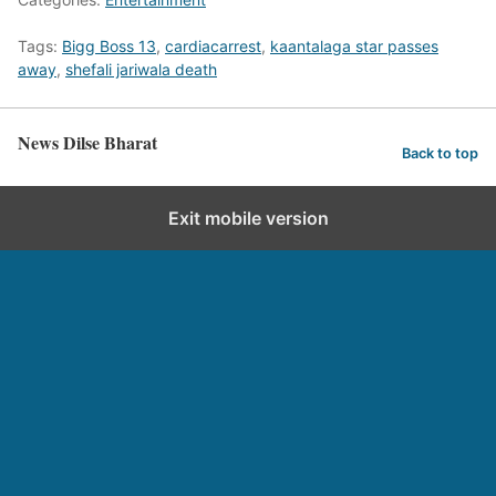
Tags:
Bigg Boss 13
,
cardiacarrest
,
kaantalaga star passes
away
,
shefali jariwala death
News Dilse Bharat
Back to top
Exit mobile version