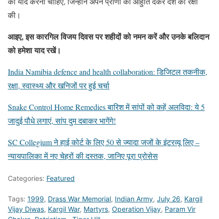
को याद करना चाहिए, जिन्होंने अपने प्राणों की आहुति देकर देश की रक्षा
की।
आइए, इस कारगिल विजय दिवस पर शहीदों को नमन करें और उनके बलिदान
को हमेशा याद रखें।
India Namibia defence and health collaboration: डिजिटल तकनीक,
रक्षा, स्वास्थ्य और खनिजों पर हुई चर्चा
Snake Control Home Remedies बारिश में सांपों को कहें अलविदा: ये 5
जादुई पौधे लगाएं, सांप दुम दबाकर भागेंगे!
SC Collegium ने हाई कोर्ट के लिए 50 से ज्यादा जजों के इंटरव्यू लिए –
न्यायपालिका में नए चेहरों की दस्तक, जानिए पूरा प्रोसेस
Categories:
Featured
Tags:
1999
,
Drass War Memorial
,
Indian Army
,
July 26
,
Kargil
Vijay Diwas
,
Kargil War
,
Martyrs
,
Operation Vijay
,
Param Vir