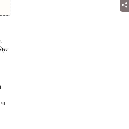
ड
त्रित
त
 या