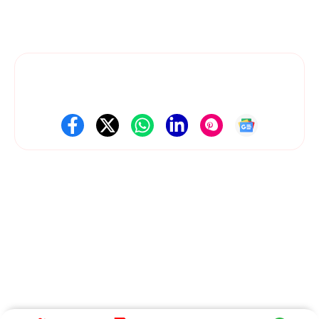
News Dil Se Bharat
एक भरोसेमंद डिजिटल न्यूज़ प्लेटफ़ॉर्म है, जहाँ हम राजनीति,
तकनीक, मनोरंजन, खेल, बिज़नेस और राष्ट्रीय-अंतरराष्ट्रीय खबरों को सटीक और
स्पष्ट रूप में पेश करते हैं। हमारी कोशिश है कि हर ज़रूरी जानकारी आपको तेज़, सरल
और सही तरीके से मिले।
Follow Us On Social Media
Get Latest Update
About Us
Contact Us
Disclaimer
Privacy policy
Terms and Conditions
© 2025 News Dil Se Bharat • All rights reserved