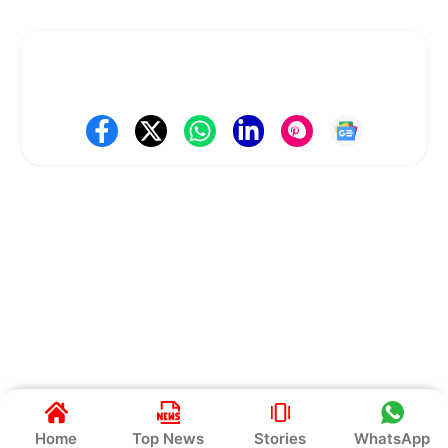
और सही तरीके से मिले।
Follow Us On Social Media
Get Latest Update
About Us
Contact Us
Disclaimer
Privacy policy
Terms and Conditions
© 2025 News Dil Se Bharat • All rights reserved
Home
Top News
Stories
WhatsApp