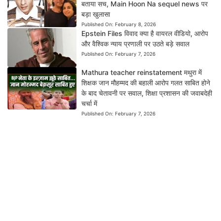
बताया सच, Main Hoon Na sequel news पर
बड़ा खुलासा
Published On:
February 8, 2026
Epstein Files विवाद क्या है वायरल वीडियो, आरोप
और वैश्विक न्याय प्रणाली पर उठते बड़े सवाल
Published On:
February 7, 2026
Mathura teacher reinstatement मथुरा में
शिक्षक जान मौहम्मद की बहाली आरोप गलत साबित होने
के बाद चेतावनी पर सवाल, शिक्षा प्रशासन की जवाबदेही
चर्चा में
Published On:
February 7, 2026
News Dil Se Bharat
एक भरोसेमंद डिजिटल न्यूज़ प्लेटफ़ॉर्म है, जहाँ हम राजनीति,
तकनीक, मनोरंजन, खेल, बिज़नेस और राष्ट्रीय-अंतरराष्ट्रीय खबरों को सटीक और
स्पष्ट रूप में पेश करते हैं। हमारी कोशिश है कि हर ज़रूरी जानकारी आपको तेज़, सरल