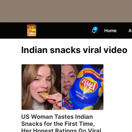
Skip
to
content
3
Home
A
Indian snacks viral video
US Woman Tastes Indian
Snacks for the First Time,
Her Honest Ratings Go Viral