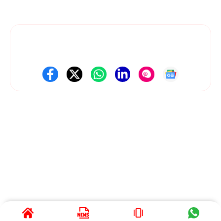
स्पष्ट रूप में पेश करते हैं। हमारी कोशिश है कि हर ज़रूरी जानकारी आपको तेज़, सरल
और सही तरीके से मिले।
Follow Us On Social Media
Get Latest Update
About Us
Contact Us
Disclaimer
Privacy policy
Terms and Conditions
© 2025 News Dil Se Bharat • All rights reserved