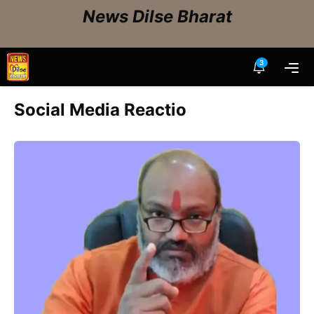
Skip
News Dilse Bharat
to
content
3
Me
Social Media Reactio