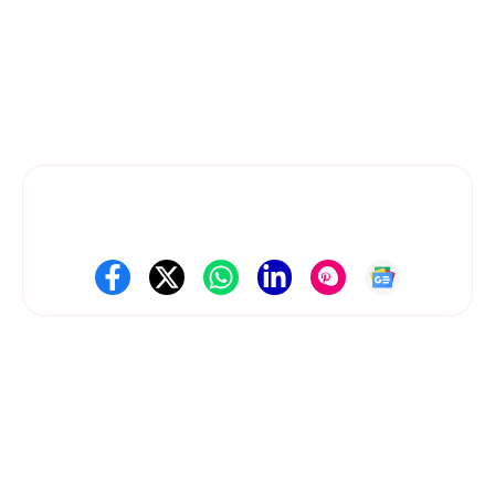
News Dil Se Bharat
एक भरोसेमंद डिजिटल न्यूज़ प्लेटफ़ॉर्म है, जहाँ हम राजनीति,
तकनीक, मनोरंजन, खेल, बिज़नेस और राष्ट्रीय-अंतरराष्ट्रीय खबरों को सटीक और
स्पष्ट रूप में पेश करते हैं। हमारी कोशिश है कि हर ज़रूरी जानकारी आपको तेज़, सरल
और सही तरीके से मिले।
Follow Us On Social Media
Get Latest Update
About Us
Contact Us
Disclaimer
Privacy policy
Terms and Conditions