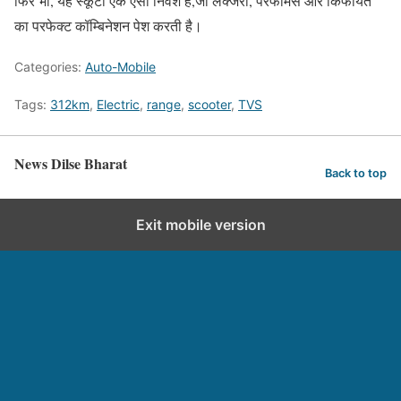
फिर भी, यह स्कूटी एक ऐसा निवेश है,जो लक्जरी, परफॉर्मेंस और किफायत
का परफेक्ट कॉम्बिनेशन पेश करती है।
Categories:
Auto-Mobile
Tags:
312km
,
Electric
,
range
,
scooter
,
TVS
News Dilse Bharat
Back to top
Exit mobile version