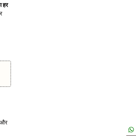
ा हर
तर
ं और