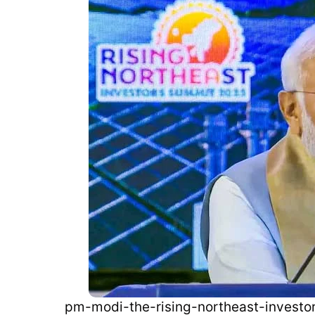
pm-modi-the-rising-northeast-investo