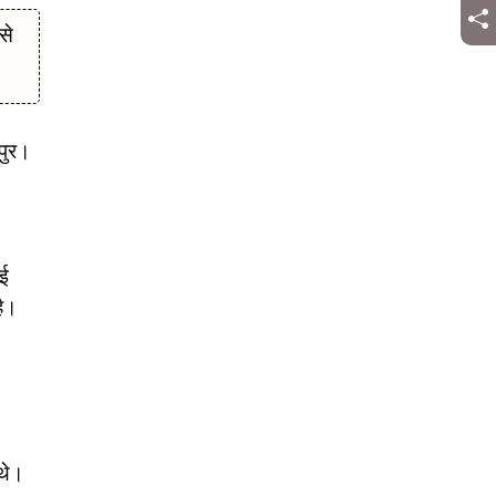
से
खपुर।
कई
है।
 थे।