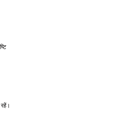
्टि
रहें।