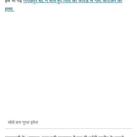
इसे भी पढ़े
गोरखपुर बेटे ने सोते हुए पिता की फावडे से गला काटकर की
हत्या
सोर्स बाय गूगल इमेज