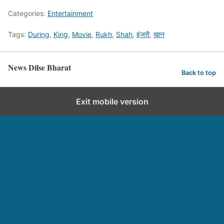
Categories:
Entertainment
Tags:
During
,
King
,
Movie
,
Rukh
,
Shah
,
इंजरी
,
खान
News Dilse Bharat
Back to top
Exit mobile version