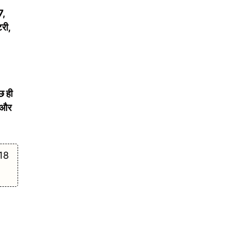
7,
री,
छ ही
, और
18