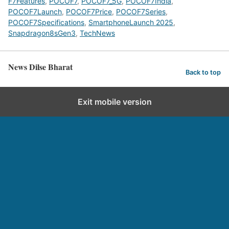
F7Features
,
POCOF7
,
POCOF7_5G
,
POCOF7India
,
POCOF7Launch
,
POCOF7Price
,
POCOF7Series
,
POCOF7Specifications
,
SmartphoneLaunch 2025
,
Snapdragon8sGen3
,
TechNews
News Dilse Bharat
Back to top
Exit mobile version