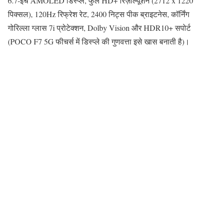
6.7-इंच AMOLED डिस्प्ले, फुल HD+ रिज़ॉल्यूशन (2712 x 1220
पिक्सल), 120Hz रिफ्रेश रेट, 2400 निट्स पीक ब्राइटनेस, कॉर्निंग
गोरिल्ला ग्लास 7i प्रोटेक्शन, Dolby Vision और HDR10+ सपोर्ट
(POCO F7 5G फीचर्स में डिस्प्ले की गुणवत्ता इसे खास बनाती है)।